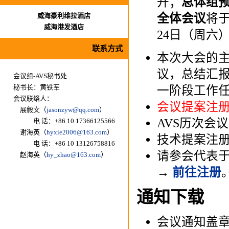
开；
总体组
威海豪利维拉酒店
全体会议
将于
威海港发酒店
24日（周六
联系方式
本次大会的
议，总结汇
会议组-AVS秘书处
秘书长：黄铁军
一阶段工作
会议联络人：
会议提案注
展毅文（
jasonzyw@qq.com
）
AVS历次会
电 话：+86 10 17366125566
谢海英（
hyxie2006@163.com
）
技术提案注
电 话：+86 10 13126758816
请参会代表
赵海英（
hy_zhao@163.com
）
→
前往注册
通知下载
会议通知盖