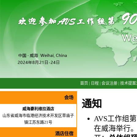
首页
|
日程
|
会议注册
|
技术提案
会场
通知
威海豪利维拉酒店
山东省威海市临港经济技术开发区草庙子
AVS工作组第
镇江苏东路21号
在威海举行
酒店住宿