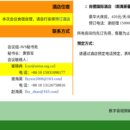
酒店住宿
尚德国际酒店 （距离新疆
豪华大床房，420元/天
本次会议食宿自理，请自行安排
预订酒店
预订电话：谢经理 1599919
联系方式
所有房间均先订先得，售罄为止
预定方式：
会议组-AVS秘书处
秘书长：黄铁军
请通过酒店预定电话预定，表明
会议联络人：
崔晓冉（
cxr@aitisa.org.cn
）
电 话：+86 10 15931096177
谢海英（
hyxie2006@163.com
）
电 话：+86 10 13126758816
赵海英（
hy_zhao@163.com
）
数字音视频